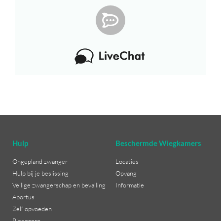
Hulp
Beschermde Wiegkamers
Ongepland zwanger
Locaties
Hulp bij je beslissing
Opvang
Veilige zwangerschap en bevalling
Informatie
Abortus
Zelf opvoeden
Pleegzorg