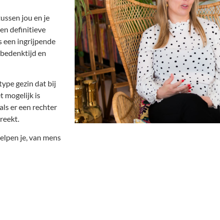
ussen jou en je
een definitieve
s een ingrijpende
 bedenktijd en
ype gezin dat bij
t mogelijk is
ls er een rechter
reekt.
elpen je, van mens