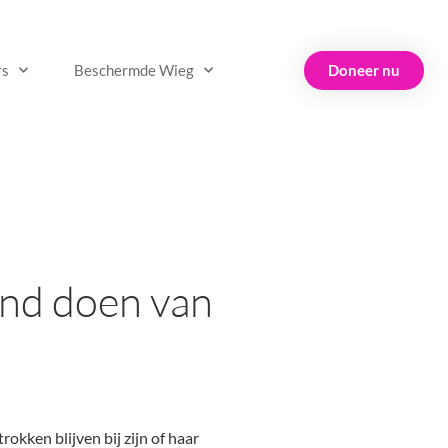
Doneer nu
rs
Beschermde Wieg
and doen van
okken blijven bij zijn of haar