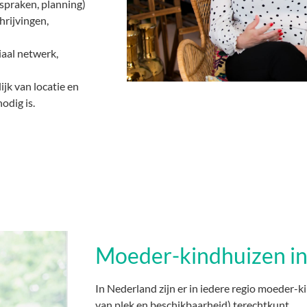
fspraken, planning)
hrijvingen,
iaal netwerk,
jk van locatie en
odig is.
Moeder-kindhuizen i
In Nederland zijn er in iedere regio moeder-k
van plek en beschikbaarheid) terechtkunt.