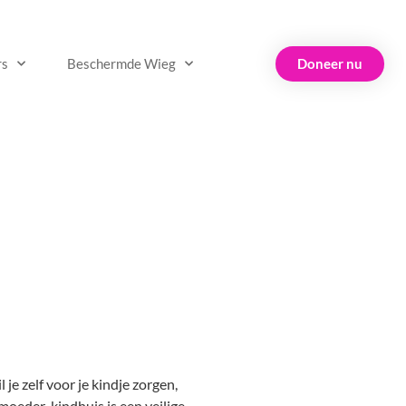
Doneer nu
rs
Beschermde Wieg
 je zelf voor je kindje zorgen,
 moeder-kindhuis is een veilige