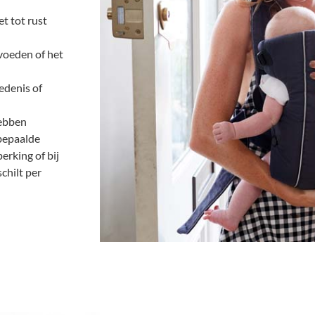
et tot rust
pvoeden of het
edenis of
ebben
 bepaalde
erking of bij
chilt per