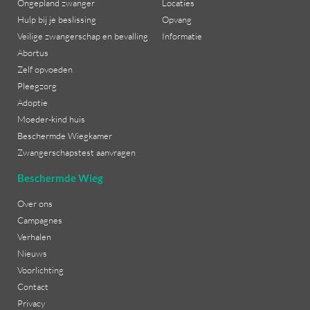
Ongepland zwanger
Locaties
Hulp bij je beslissing
Opvang
Veilige zwangerschap en bevalling
Informatie
Abortus
Zelf opvoeden
Pleegzorg
Adoptie
Moeder-kind huis
Beschermde Wiegkamer
Zwangerschapstest aanvragen
Beschermde Wieg
Over ons
Campagnes
Verhalen
Nieuws
Voorlichting
Contact
Privacy