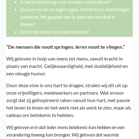
Is het in het belang voor moeders en kinderen?
Durven we als we tegen regels, barrières en beperkingen
aanlopen, het gesprek aan te gaan om ons doel te
dienen?
Wat is de impact van wat we doen?
“De mensen die nooit springen, leren nooit te vliegen.”
Wij geloven in hulp van mens tot mens, vanuit kracht in
plaats van macht. Gelijkwaardigheid, met duidelijkheid en
een vleugje humor.
Door deze visie in ons hart te dragen, stralen wij dit uit op
onze vrijwilligers, medewerkers en partners. Wat ervoor
zorgt dat zij geïnspireerd raken vanuit hun hart, met passie
het leven te leven en het werk niet als werk te zien, maar als
cadeau om betekenis te hebben.
Wij geloven erin dat ieder mens betekenis kan hebben en een
verandering teweeg kan brengen. Wij geloven dat warmte