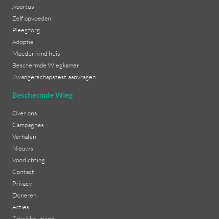
Abortus
Zelf opvoeden
Pleegzorg
Adoptie
Moeder-kind huis
Beschermde Wiegkamer
Zwangerschapstest aanvragen
Beschermde Wieg
Over ons
Campagnes
Verhalen
Nieuws
Voorlichting
Contact
Privacy
Doneren
Acties
Zakelijke vriend