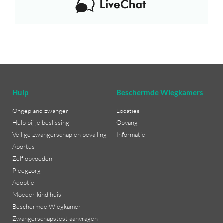
Hulp
Beschermde Wiegkamers
Ongepland zwanger
Locaties
Hulp bij je beslissing
Opvang
Veilige zwangerschap en bevalling
Informatie
Abortus
Zelf opvoeden
Pleegzorg
Adoptie
Moeder-kind huis
Beschermde Wiegkamer
Zwangerschapstest aanvragen