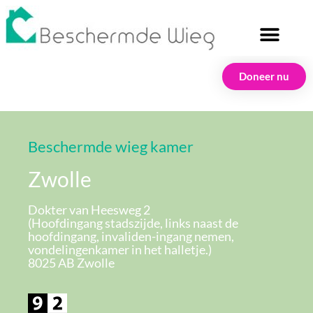
Doneer nu
Beschermde wieg kamer
Zwolle
Dokter van Heesweg 2
(Hoofdingang stadszijde, links naast de
hoofdingang, invaliden-ingang nemen,
vondelingenkamer in het halletje.)
8025 AB Zwolle