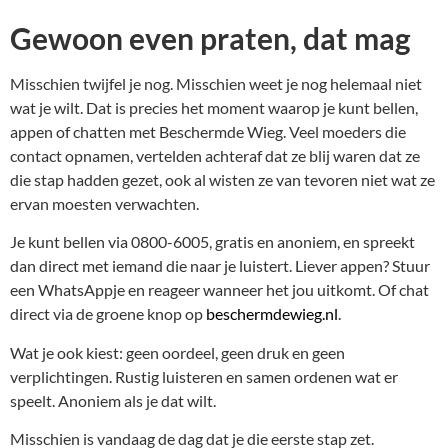
Gewoon even praten, dat mag
Misschien twijfel je nog. Misschien weet je nog helemaal niet
wat je wilt. Dat is precies het moment waarop je kunt bellen,
appen of chatten met Beschermde Wieg. Veel moeders die
contact opnamen, vertelden achteraf dat ze blij waren dat ze
die stap hadden gezet, ook al wisten ze van tevoren niet wat ze
ervan moesten verwachten.
Je kunt bellen via 0800-6005, gratis en anoniem, en spreekt
dan direct met iemand die naar je luistert. Liever appen? Stuur
een WhatsAppje en reageer wanneer het jou uitkomt. Of chat
direct via de groene knop op
beschermdewieg.nl
.
Wat je ook kiest: geen oordeel, geen druk en geen
verplichtingen. Rustig luisteren en samen ordenen wat er
speelt. Anoniem als je dat wilt.
Misschien is vandaag de dag dat je die eerste stap zet.