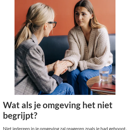
Wat als je omgeving het niet
begrijpt?
Niet iedereen in je omgeving zal reageren zoals je had gehoopt.