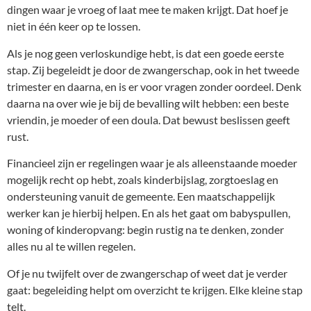
dingen waar je vroeg of laat mee te maken krijgt. Dat hoef je
niet in één keer op te lossen.
Als je nog geen verloskundige hebt, is dat een goede eerste
stap. Zij begeleidt je door de zwangerschap, ook in het tweede
trimester en daarna, en is er voor vragen zonder oordeel. Denk
daarna na over wie je bij de bevalling wilt hebben: een beste
vriendin, je moeder of een doula. Dat bewust beslissen geeft
rust.
Financieel zijn er regelingen waar je als alleenstaande moeder
mogelijk recht op hebt, zoals kinderbijslag, zorgtoeslag en
ondersteuning vanuit de gemeente. Een maatschappelijk
werker kan je hierbij helpen. En als het gaat om babyspullen,
woning of kinderopvang: begin rustig na te denken, zonder
alles nu al te willen regelen.
Of je nu twijfelt over de zwangerschap of weet dat je verder
gaat: begeleiding helpt om overzicht te krijgen. Elke kleine stap
telt.