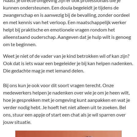
Naast je directe omgeving zijn er ook professionals die je
kunnen ondersteunen. Een doula begeleidt je tijdens de
zwangerschap en is aanwezig bij de bevalling, zonder oordeel
en met kennis van het verloop. Een maatschappelijk werker
helpt bij praktische en emotionele vragen rondom het
alleenstaand ouderschap. Aangeven dat je hulp wilt is genoeg
om te beginnen.
Weet je niet of de vader van je kind betrokken wil of kan zijn?
Ook dat is iets waar een begeleider je bij kan helpen nadenken.
Die gedachte mag je met iemand delen.
Bij ons kun je ook voor dit soort vragen terecht. Onze
medewerkers helpen je nadenken over wie je om je heen wilt,
hoe je gesprekken met je omgeving kunt aanpakken en wat je
verder nodig hebt. Je hoeft het niet alleen uit te zoeken. Bel
ons, stuur een appje of start een chat als je wil sparren over
jouw situatie.