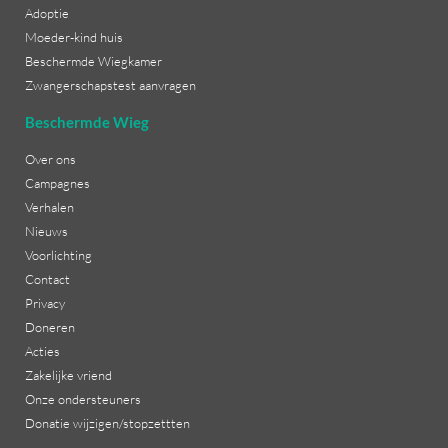
Adoptie
Moeder-kind huis
Beschermde Wiegkamer
Zwangerschapstest aanvragen
Beschermde Wieg
Over ons
Campagnes
Verhalen
Nieuws
Voorlichting
Contact
Privacy
Doneren
Acties
Zakelijke vriend
Onze ondersteuners
Donatie wijzigen/stopzettten