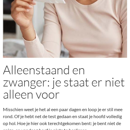
Alleenstaand en
zwanger: je staat er niet
alleen voor
Misschien weet je het al een paar dagen en loop je er stil mee
rond. Of je hebt net de test gedaan en staat je hoofd volledig
op hol. Hoe je hier ook terechtgekomen bent: je bent niet de