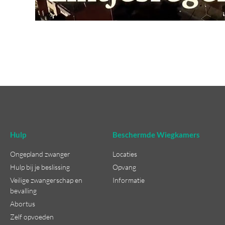
Hulp
Beschermde Wiegkamers
Ongepland zwanger
Locaties
Hulp bij je beslissing
Opvang
Veilige zwangerschap en
Informatie
bevalling
Abortus
Zelf opvoeden