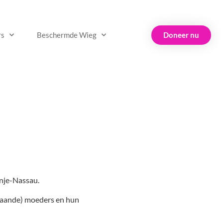
Doneer nu
rs
Beschermde Wieg
anje-Nassau.
staande) moeders en hun