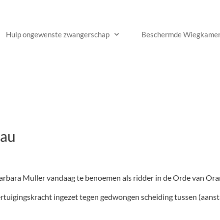
Hulp ongewenste zwangerschap
Beschermde Wiegkame
sau
Barbara Muller vandaag te benoemen als ridder in de Orde van Or
 overtuigingskracht ingezet tegen gedwongen scheiding tussen (aan