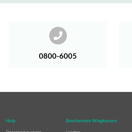
0800-6005
Hulp
Beschermde Wiegkamers
Ongepland zwanger
Locaties