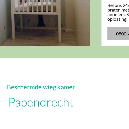
Bel ons 24
praten met 
anoniem. 
oplossing.
0800-
Beschermde wieg kamer
Papendrecht