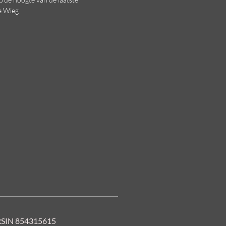
e Wieg
RSIN 854315615