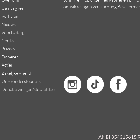
ontwikkelingen van stichting Beschermd
Campagnes
Verhalen
Nieuws
Voorlichting
Contact
Privacy
Doneren
Acties
Zakelijke vriend
Onze ondersteuners
Donatie wijzigen/stopzettten
ANBI 854315615 