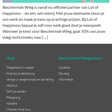
Beschermde Wieg is vanaf nu officieel partner van Lot of
Happiness – de win-win loterij. Met jouw deelname steun je
ons werk én maak je kans op prachtige prijzen. Bij Lot of
Happiness bepaal je zelf voor welk goed doel je meespeelt.
Wanneer je kiest voor Beschermde Wieg, gaat 50% van jouw
inleg rechtstreeks naar […]
Hulp
Beschermde Wiegkamers
Ongepland zwanger
Locaties
Hulp bij je beslissing
Opvang
Veilige zwangerschap en bevalling
Informatie
Abortus
Zelf opvoeden
Pleegzorg
Adoptie
Moeder-kind huis