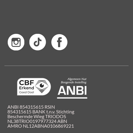
ANBI 854315615 RSIN
854315615 BANK t.n.v. Stichting
Beschermde Wieg TRIODOS
NL38TRIO0197977324 ABN
AMRO NL12ABNA0106869221