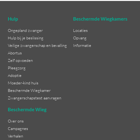
Hulp
Beschermde Wiegkamers
Ongepland zwanger
Locaties
Hulp bij je beslissing
Opvang
Veilige zwangerschap en bevalling
Informatie
Abortus
Zelf opvoeden
Pleegzorg
Adoptie
Moeder-kind huis
Beschermde Wiegkamer
Zwangerschapstest aanvragen
Beschermde Wieg
Over ons
Campagnes
Verhalen