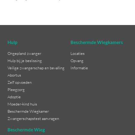
Hulp
Beschermde Wiegkamers
Ongepland zwanger
Locaties
Hulp bij je beslissing
Opvang
Veilige zwangerschap en bevalling
Informatie
Abortus
Zelf opvoeden
Pleegzorg
Adoptie
Moeder-kind huis
Beschermde Wiegkamer
Zwangerschapstest aanvragen
Beschermde Wieg