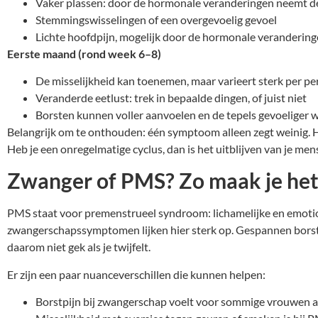
Vaker plassen: door de hormonale veranderingen neemt de 
Stemmingswisselingen of een overgevoelig gevoel
Lichte hoofdpijn, mogelijk door de hormonale veranderin
Eerste maand (rond week 6–8)
De misselijkheid kan toenemen, maar varieert sterk per p
Veranderde eetlust: trek in bepaalde dingen, of juist niet
Borsten kunnen voller aanvoelen en de tepels gevoeliger
Belangrijk om te onthouden: één symptoom alleen zegt weinig. He
Heb je een onregelmatige cyclus, dan is het uitblijven van je men
Zwanger of PMS? Zo maak je het
PMS staat voor premenstrueel syndroom: lichamelijke en emoti
zwangerschapssymptomen lijken hier sterk op. Gespannen borsten
daarom niet gek als je twijfelt.
Er zijn een paar nuanceverschillen die kunnen helpen:
Borstpijn bij zwangerschap voelt voor sommige vrouwen an