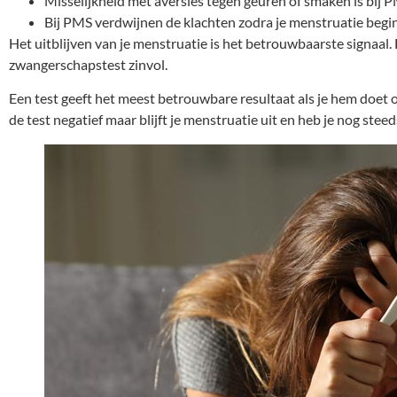
Misselijkheid met aversies tegen geuren of smaken is bij 
Bij PMS verdwijnen de klachten zodra je menstruatie begin
Het uitblijven van je menstruatie is het betrouwbaarste signaal.
zwangerschapstest zinvol.
Een test geeft het meest betrouwbare resultaat als je hem doet 
de test negatief maar blijft je menstruatie uit en heb je nog ste