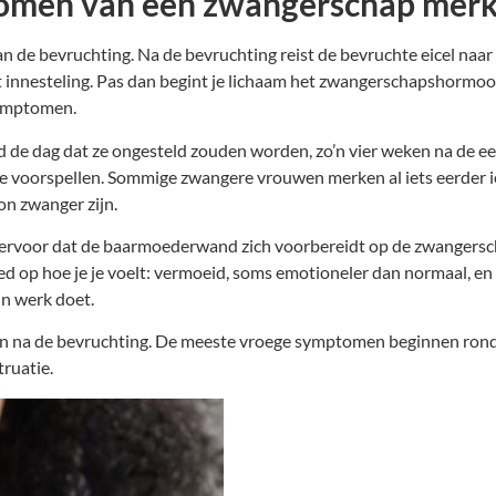
tomen van een zwangerschap mer
e bevruchting. Na de bevruchting reist de bevruchte eicel naar 
t innesteling. Pas dan begint je lichaam het zwangerschapshormo
symptomen.
 de dag dat ze ongesteld zouden worden, zo’n vier weken na de ee
te voorspellen. Sommige zwangere vrouwen merken al iets eerder iet
n zwanger zijn.
 ervoor dat de baarmoederwand zich voorbereidt op de zwangersch
op hoe je je voelt: vermoeid, soms emotioneler dan normaal, en s
jn werk doet.
en na de bevruchting. De meeste vroege symptomen beginnen rond
ruatie.