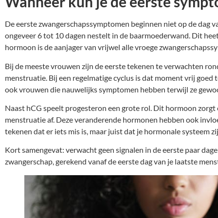
Wanneer kun je de eerste symp
De eerste zwangerschapssymptomen beginnen niet op de dag van d
ongeveer 6 tot 10 dagen nestelt in de baarmoederwand. Dit hee
hormoon is de aanjager van vrijwel alle vroege zwangerschaps
Bij de meeste vrouwen zijn de eerste tekenen te verwachten rond
menstruatie. Bij een regelmatige cyclus is dat moment vrij goed 
ook vrouwen die nauwelijks symptomen hebben terwijl ze gewoo
Naast hCG speelt progesteron een grote rol. Dit hormoon zorgt
menstruatie af. Deze veranderende hormonen hebben ook invloed 
tekenen dat er iets mis is, maar juist dat je hormonale systeem zi
Kort samengevat: verwacht geen signalen in de eerste paar dag
zwangerschap, gerekend vanaf de eerste dag van je laatste menst