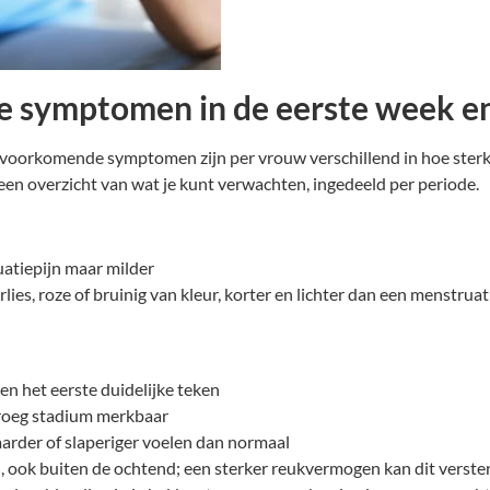
e symptomen in de eerste week e
voorkomende symptomen zijn per vrouw verschillend in hoe sterk 
en overzicht van wat je kunt verwachten, ingedeeld per periode.
uatiepijn maar milder
ies, roze of bruinig van kleur, korter en lichter dan een menstruati
en het eerste duidelijke teken
 vroeg stadium merkbaar
arder of slaperiger voelen dan normaal
n, ook buiten de ochtend; een sterker reukvermogen kan dit verste