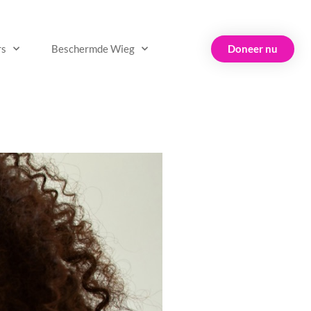
Doneer nu
rs
Beschermde Wieg